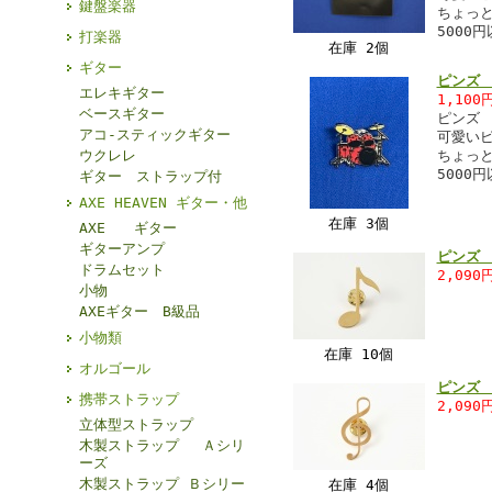
鍵盤楽器
ちょっ
5000
打楽器
在庫 2個
ギター
ピンズ 
エレキギター
1,100
ベースギター
ピン
アコ-スティックギター
可愛い
ウクレレ
ちょっ
5000
ギター ストラップ付
AXE HEAVEN ギター・他
在庫 3個
AXE ギター
ギターアンプ
ピンズ
ドラムセット
2,090
小物
AXEギター B級品
小物類
在庫 10個
オルゴール
ピンズ
携帯ストラップ
2,090
立体型ストラップ
木製ストラップ Ａシリ
ーズ
木製ストラップ Ｂシリー
在庫 4個