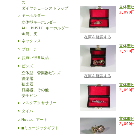
ズ
立体型
ダイヤチェーンストラップ
2,090
キーホルダー
立体型キーホルダー
ALL MUSIC キーホルダー
金属、皮
在庫を確認する
ネックレス
立体型
ブローチ
2,530
お買い得Ｂ級品
ピンズ
立体型 管楽器ピンズ
在庫を確認する
管楽器
弦楽器
立体型
打楽器、その他
2,090
安全ピン
マスクアクセサリー
タイバー
立体型
Music アート
2,090
■ミュージックギフト