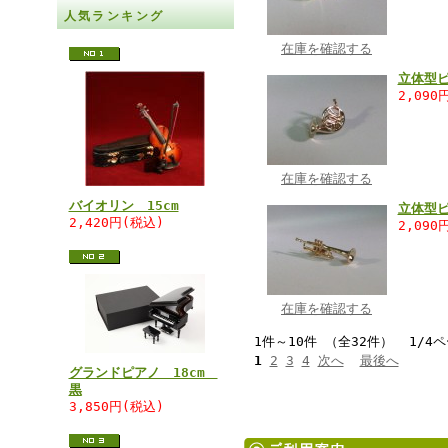
人気ランキング
在庫を確認する
立体型
2,090
在庫を確認する
バイオリン 15cm
立体型
2,420円(税込)
2,090
在庫を確認する
1件～10件 （全32件） 1/4
1
2
3
4
次へ
最後へ
グランドピアノ 18cm
黒
3,850円(税込)