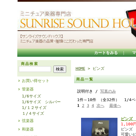
カートをみる
｜
マ
商品検索
HOME
> ピンズ
商品一覧
お買い得セット
管楽器
説明付き /
写真のみ
1/6サイズ
1件～10件 （全32件） 1/4
1/6サイズ シルバー
1
2
3
4
次へ
最後へ
1/１２サイズ
１/４サイズ
ピンズ 
弦楽器
1,100
和楽器
ピン
可愛い