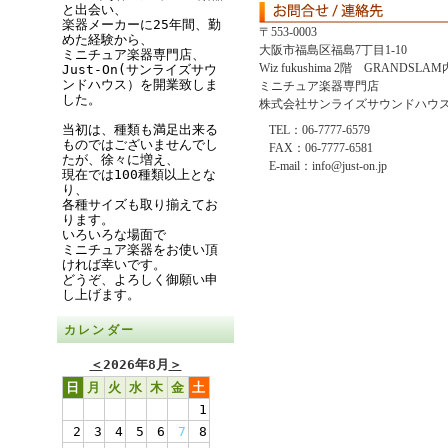
と出会い、
楽器メーカーに25年間、勤
〒553-0003
めた経験から、
大阪市福島区福島7丁目1-10
ミニチュア楽器専門店、
Wiz fukushima 2階 GRANDSLAM
Just-On(サンライズサウ
ンドハウス）を開業致しま
ミニチュア楽器専門店
した。
株式会社サンライズサウンドハウ
当初は、種類も満足出来る
TEL：06-7777-6579
ものではございませんでし
FAX：06-7777-6581
たが、徐々に増え、
E-mail：info@just-on.jp
現在では100種類以上とな
り、
各種サイズも取り揃えてお
ります。
いろいろな場面で
ミニチュア楽器をお使い頂
ければ幸いです。
どうぞ、よろしく御願い申
し上げます。
カレンダー
＜
2026年8月
＞
日
月
火
水
木
金
土
1
2
3
4
5
6
7
8