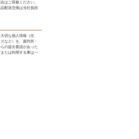
場合はご容赦ください。
誤品配送交換は当社負担
。
た大切な個人情報（住
レスなど）を、裁判所・
からの提出要請があった
渡または利用する事は一