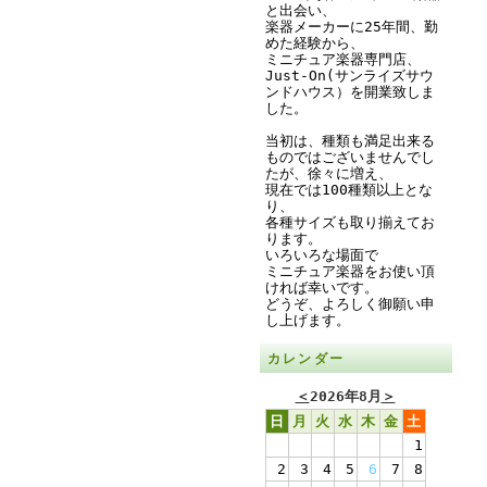
と出会い、
楽器メーカーに25年間、勤
めた経験から、
ミニチュア楽器専門店、
Just-On(サンライズサウ
ンドハウス）を開業致しま
した。
当初は、種類も満足出来る
ものではございませんでし
たが、徐々に増え、
現在では100種類以上とな
り、
各種サイズも取り揃えてお
ります。
いろいろな場面で
ミニチュア楽器をお使い頂
ければ幸いです。
どうぞ、よろしく御願い申
し上げます。
カレンダー
＜
2026年8月
＞
日
月
火
水
木
金
土
1
2
3
4
5
6
7
8