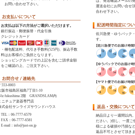
は、発送確認メールの
お問い合わせ下さい。
運送会社にお問い合せ
合わせ下さい。
お支払は以下の方法がご選択いただけます。
銀行振込・郵便振替・代金引換
佐川急便・ゆうパック
クレジットカード
す。
・梱包配送料、代引き手数料(525円)、振込手数
料はお客様のご負担となります。
ショッピングカードでの上記を含むご請求金額
をご確認の上、ご注文下さい。
553-0003
大阪市福島区福島7丁目1-10
iz fukushima 2階 GRANDSLAM内
ミニチュア楽器専門店
株式会社サンライズサウンドハウス
TEL：06-7777-6579
納品日より一週間以内。
FAX：06-7777-6581
ださい。)但し、一度ご
E-mail：info@just-on.jp
様による破損や汚損な
返品不可とさせて頂き