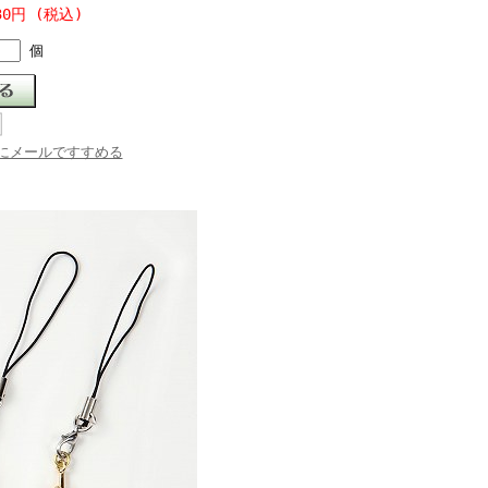
30円 (税込)
個
にメールですすめる