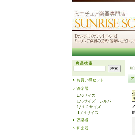
商品検索
HO
ア
お買い得セット
管楽器
1/6サイズ
1/6サイズ シルバー
1/１２サイズ
１/４サイズ
弦楽器
和楽器