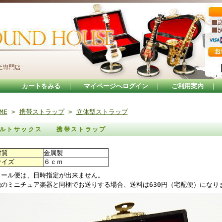
カートをみる
｜
マイページへログイン
｜
ご利用案内
｜
ME
>
携帯ストラップ
>
立体型ストラップ
ルトサックス 携帯ストラップ
材質
金属製
サイズ
６ｃｍ
メール便は、日時指定が出来ません。
他のミニチュア楽器と同梱でお送りする場合、送料は630円（宅配便）になり