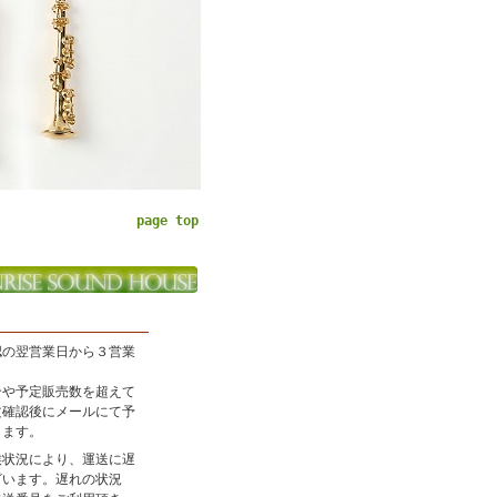
page top
認の翌営業日から３営業
。
合や予定販売数を超えて
文確認後にメールにて予
します。
候状況により、運送に遅
ざいます。遅れの状況