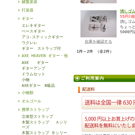
鍵盤楽器
打楽器
消しゴ
55円(
ギター
消しゴ
エレキギター
ちょっ
ベースギター
5000
アコ-スティックギター
在庫を確認する
ウクレレ
ギター ストラップ付
1件～2件 （全2件）
AXE HEAVEN ギター・他
AXE ギター
ギターアンプ
ドラムセット
小物
AXEギター B級品
小物類
オルゴール
携帯ストラップ
立体型ストラップ
木製ストラップ Ａシリ
ーズ
木製ストラップ Ｂシリー