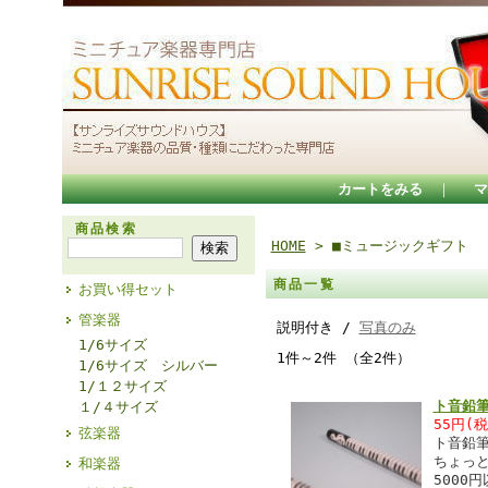
カートをみる
｜
マ
商品検索
HOME
> ■ミュージックギフト
商品一覧
お買い得セット
管楽器
説明付き /
写真のみ
1/6サイズ
1件～2件 （全2件）
1/6サイズ シルバー
1/１２サイズ
ト音鉛
１/４サイズ
55円(
弦楽器
ト音鉛
ちょっ
和楽器
5000