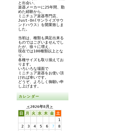
と出会い、
楽器メーカーに25年間、勤
めた経験から、
ミニチュア楽器専門店、
Just-On(サンライズサウ
ンドハウス）を開業致しま
した。
当初は、種類も満足出来る
ものではございませんでし
たが、徐々に増え、
現在では100種類以上とな
り、
各種サイズも取り揃えてお
ります。
いろいろな場面で
ミニチュア楽器をお使い頂
ければ幸いです。
どうぞ、よろしく御願い申
し上げます。
カレンダー
＜
2026年8月
＞
日
月
火
水
木
金
土
1
2
3
4
5
6
7
8