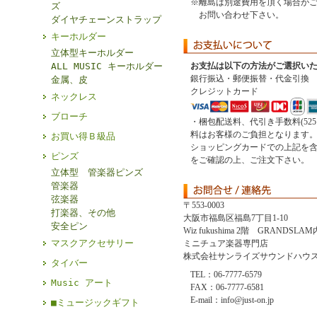
※離島は別途費用を頂く場合が
ズ
お問い合わせ下さい。
ダイヤチェーンストラップ
キーホルダー
立体型キーホルダー
ALL MUSIC キーホルダー
お支払は以下の方法がご選択い
銀行振込・郵便振替・代金引換
金属、皮
クレジットカード
ネックレス
ブローチ
・梱包配送料、代引き手数料(52
料はお客様のご負担となります
お買い得Ｂ級品
ショッピングカードでの上記を
ピンズ
をご確認の上、ご注文下さい。
立体型 管楽器ピンズ
管楽器
弦楽器
〒553-0003
打楽器、その他
大阪市福島区福島7丁目1-10
安全ピン
Wiz fukushima 2階 GRANDSLAM
マスクアクセサリー
ミニチュア楽器専門店
株式会社サンライズサウンドハウ
タイバー
TEL：06-7777-6579
Music アート
FAX：06-7777-6581
E-mail：info@just-on.jp
■ミュージックギフト