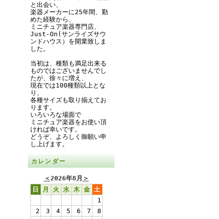
と出会い、
楽器メーカーに25年間、勤
めた経験から、
ミニチュア楽器専門店、
Just-On(サンライズサウ
ンドハウス）を開業致しま
した。
当初は、種類も満足出来る
ものではございませんでし
たが、徐々に増え、
現在では100種類以上とな
り、
各種サイズも取り揃えてお
ります。
いろいろな場面で
ミニチュア楽器をお使い頂
ければ幸いです。
どうぞ、よろしく御願い申
し上げます。
カレンダー
＜
2026年8月
＞
日
月
火
水
木
金
土
1
2
3
4
5
6
7
8