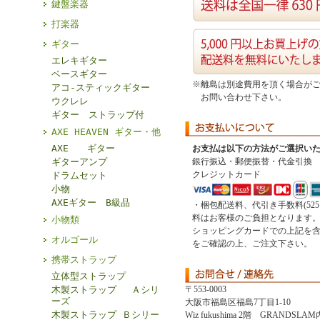
鍵盤楽器
打楽器
ギター
エレキギター
ベースギター
※離島は別途費用を頂く場合が
アコ-スティックギター
お問い合わせ下さい。
ウクレレ
ギター ストラップ付
AXE HEAVEN ギター・他
AXE ギター
お支払は以下の方法がご選択い
ギターアンプ
銀行振込・郵便振替・代金引換
クレジットカード
ドラムセット
小物
AXEギター B級品
・梱包配送料、代引き手数料(52
料はお客様のご負担となります
小物類
ショッピングカードでの上記を
オルゴール
をご確認の上、ご注文下さい。
携帯ストラップ
立体型ストラップ
木製ストラップ Ａシリ
〒553-0003
ーズ
大阪市福島区福島7丁目1-10
木製ストラップ Ｂシリー
Wiz fukushima 2階 GRANDSLAM