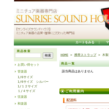
カートをみる
｜
マ
商品検索
HOME
>
携帯ストラップ
> 木製
商品一覧
お買い得セット
該当商品はありません
管楽器
1/6サイズ
1/6サイズ シルバー
1/１２サイズ
１/４サイズ
弦楽器
和楽器