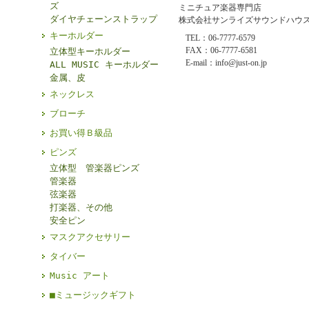
ズ
ミニチュア楽器専門店
ダイヤチェーンストラップ
株式会社サンライズサウンドハウ
キーホルダー
TEL：06-7777-6579
FAX：06-7777-6581
立体型キーホルダー
E-mail：info@just-on.jp
ALL MUSIC キーホルダー
金属、皮
ネックレス
ブローチ
お買い得Ｂ級品
ピンズ
立体型 管楽器ピンズ
管楽器
弦楽器
打楽器、その他
安全ピン
マスクアクセサリー
タイバー
Music アート
■ミュージックギフト