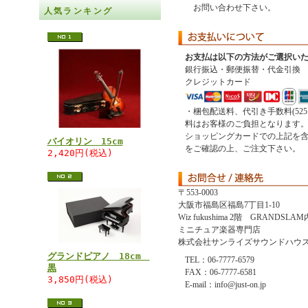
お問い合わせ下さい。
人気ランキング
お支払は以下の方法がご選択い
銀行振込・郵便振替・代金引換
クレジットカード
・梱包配送料、代引き手数料(52
料はお客様のご負担となります
ショッピングカードでの上記を
バイオリン 15cm
をご確認の上、ご注文下さい。
2,420円(税込)
〒553-0003
大阪市福島区福島7丁目1-10
Wiz fukushima 2階 GRANDSLAM
ミニチュア楽器専門店
株式会社サンライズサウンドハウ
グランドピアノ 18cm
TEL：06-7777-6579
黒
FAX：06-7777-6581
3,850円(税込)
E-mail：info@just-on.jp