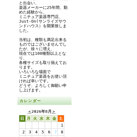
と出会い、
楽器メーカーに25年間、勤
めた経験から、
ミニチュア楽器専門店、
Just-On(サンライズサウ
ンドハウス）を開業致しま
した。
当初は、種類も満足出来る
ものではございませんでし
たが、徐々に増え、
現在では100種類以上とな
り、
各種サイズも取り揃えてお
ります。
いろいろな場面で
ミニチュア楽器をお使い頂
ければ幸いです。
どうぞ、よろしく御願い申
し上げます。
カレンダー
＜
2026年8月
＞
日
月
火
水
木
金
土
1
2
3
4
5
6
7
8