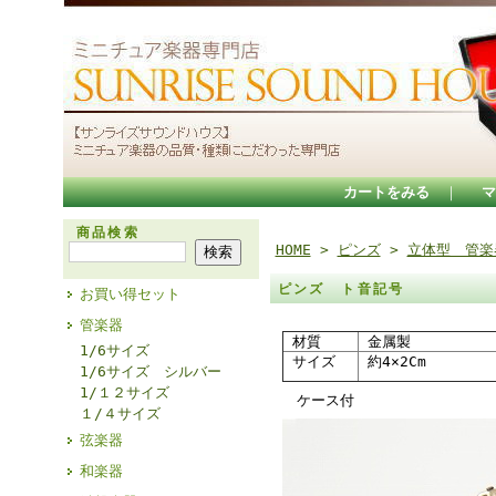
カートをみる
｜
マ
商品検索
HOME
>
ピンズ
>
立体型 管楽
ピンズ ト音記号
お買い得セット
管楽器
材質
金属製
1/6サイズ
サイズ
約4×2Cm
1/6サイズ シルバー
1/１２サイズ
ケース付
１/４サイズ
弦楽器
和楽器