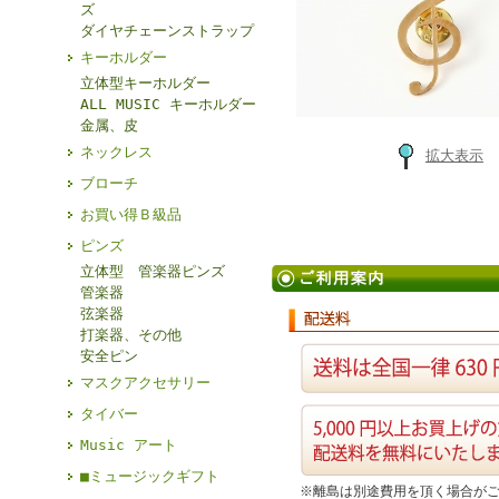
ズ
ダイヤチェーンストラップ
キーホルダー
立体型キーホルダー
ALL MUSIC キーホルダー
金属、皮
ネックレス
拡大表示
ブローチ
お買い得Ｂ級品
ピンズ
立体型 管楽器ピンズ
管楽器
弦楽器
打楽器、その他
安全ピン
マスクアクセサリー
タイバー
Music アート
■ミュージックギフト
※離島は別途費用を頂く場合が