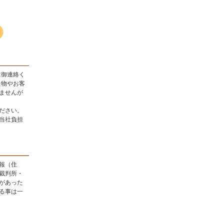
に御連絡く
た物やお客
ませんが
ださい。
当社負担
報（住
裁判所・
があった
る事は一