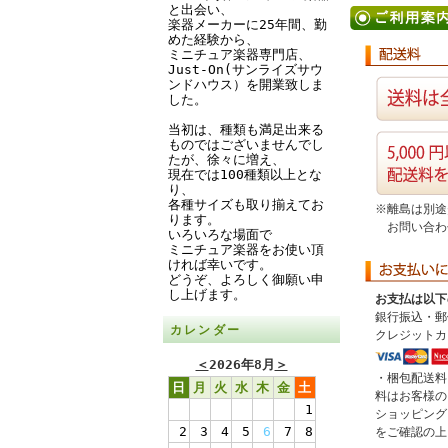
と出会い、
楽器メーカーに25年間、勤
めた経験から、
ミニチュア楽器専門店、
Just-On(サンライズサウ
ンドハウス）を開業致しま
した。
当初は、種類も満足出来る
ものではございませんでし
たが、徐々に増え、
現在では100種類以上とな
り、
各種サイズも取り揃えてお
※離島は別途
ります。
お問い合わ
いろいろな場面で
ミニチュア楽器をお使い頂
ければ幸いです。
どうぞ、よろしく御願い申
し上げます。
お支払は以下
銀行振込・郵
カレンダー
クレジットカ
＜
2026年8月
＞
・梱包配送料
日
月
火
水
木
金
土
料はお客様の
1
ショッピング
2
3
4
5
6
7
8
をご確認の上