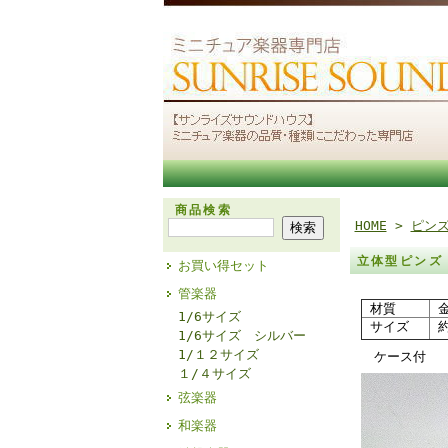
商品検索
HOME
>
ピン
立体型ピンズ
お買い得セット
管楽器
材質
金
1/6サイズ
サイズ
約
1/6サイズ シルバー
1/１２サイズ
ケース付
１/４サイズ
弦楽器
和楽器