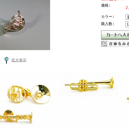
価格:
2
カラー:
購入数:
拡大表示