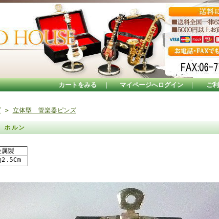
カートをみる
｜
マイページへログイン
｜
ご利
ズ
>
立体型 管楽器ピンズ
 ホルン
属製
2.5Cm