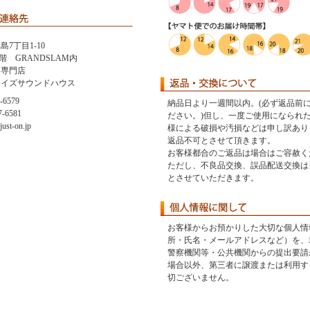
7丁目1-10
ma 2階 GRANDSLAM内
器専門店
ライズサウンドハウス
-6579
納品日より一週間以内。(必ず返品前
-6581
ださい。)但し、一度ご使用になられ
ust-on.jp
様による破損や汚損などは申し訳あり
返品不可とさせて頂きます。
お客様都合のご返品は場合はご容赦く
ただし、不良品交換、誤品配送交換は
とさせていただきます。
お客様からお預かりした大切な個人情
所・氏名・メールアドレスなど）を、
警察機関等・公共機関からの提出要請
場合以外、第三者に譲渡または利用す
切ございません。