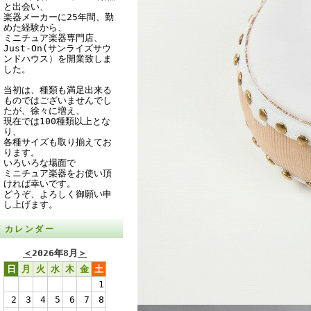
と出会い、
楽器メーカーに25年間、勤
めた経験から、
ミニチュア楽器専門店、
Just-On(サンライズサウ
ンドハウス）を開業致しま
した。
当初は、種類も満足出来る
ものではございませんでし
たが、徐々に増え、
現在では100種類以上とな
り、
各種サイズも取り揃えてお
ります。
いろいろな場面で
ミニチュア楽器をお使い頂
ければ幸いです。
どうぞ、よろしく御願い申
し上げます。
カレンダー
＜
2026年8月
＞
日
月
火
水
木
金
土
1
2
3
4
5
6
7
8