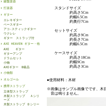
鍵盤楽器
スタンドサイズ
打楽器
約高さ5Cm
ギター
約幅6.5Cm
エレキギター
約奥行7Cm
ベースギター
アコ-スティックギター
セットサイズ
ウクレレ
約高さ9Cm
ギター ストラップ付
約長さ7Cm
AXE HEAVEN ギター・他
約幅6.5Cm
AXE ギター
ケースサイズ
ギターアンプ
約高さ18Cm
ドラムセット
約幅9Cm
小物
約高さ3Cm
AXEギター B級品
小物類
オルゴール
●使用材料：木材
携帯ストラップ
※画像はサンプル画像でです、木
立体型ストラップ
音は鳴りません。
木製ストラップ Ａシリ
ーズ
木製ストラップ Ｂシリー