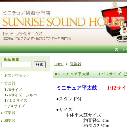
カート
商品検索
HOME
>
弦楽器
■ミニチュア平太鼓 1/12サイズ
お買い得セット
管楽器
ミニチュア平太鼓
1/12サ
1/6サイズ
1/6サイズ シルバー
●スタンド付
1/１２サイズ
１/４サイズ
●サイズ
弦楽器
本体平太鼓サイズ
約直径5.5Cm
和楽器
約長さ2.5Cm