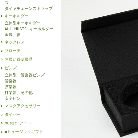
ズ
ダイヤチェーンストラップ
キーホルダー
立体型キーホルダー
ALL MUSIC キーホルダー
金属、皮
ネックレス
ブローチ
お買い得Ｂ級品
ピンズ
立体型 管楽器ピンズ
管楽器
弦楽器
打楽器、その他
安全ピン
マスクアクセサリー
タイバー
Music アート
■ミュージックギフト