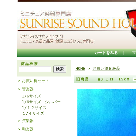
カートをみる
｜
マ
商品検索
HOME
>
お買い得Ｂ級品
旧商品 ■チェロ 15cm
お買い得セット
管楽器
1/6サイズ
1/6サイズ シルバー
1/１２サイズ
１/４サイズ
弦楽器
和楽器