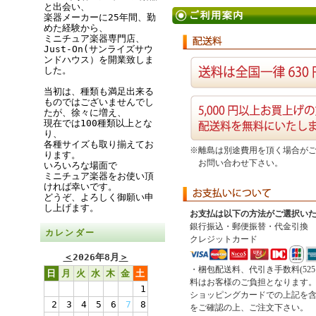
と出会い、
楽器メーカーに25年間、勤
めた経験から、
ミニチュア楽器専門店、
Just-On(サンライズサウ
ンドハウス）を開業致しま
した。
当初は、種類も満足出来る
ものではございませんでし
たが、徐々に増え、
現在では100種類以上とな
り、
各種サイズも取り揃えてお
※離島は別途費用を頂く場合が
ります。
お問い合わせ下さい。
いろいろな場面で
ミニチュア楽器をお使い頂
ければ幸いです。
どうぞ、よろしく御願い申
し上げます。
お支払は以下の方法がご選択い
銀行振込・郵便振替・代金引換
カレンダー
クレジットカード
＜
2026年8月
＞
・梱包配送料、代引き手数料(52
日
月
火
水
木
金
土
料はお客様のご負担となります
1
ショッピングカードでの上記を
2
3
4
5
6
7
8
をご確認の上、ご注文下さい。