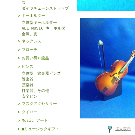
ズ
ダイヤチェーンストラップ
キーホルダー
立体型キーホルダー
ALL MUSIC キーホルダー
金属、皮
ネックレス
ブローチ
お買い得Ｂ級品
ピンズ
立体型 管楽器ピンズ
管楽器
弦楽器
打楽器、その他
安全ピン
マスクアクセサリー
タイバー
Music アート
■ミュージックギフト
拡大表示