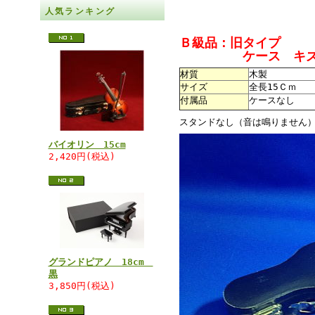
人気ランキング
Ｂ級品：旧タイプ
ケース キズ
材質
木製
サイズ
全長15Ｃｍ
付属品
ケースなし
スタンドなし（音は鳴りません
バイオリン 15cm
2,420円(税込)
グランドピアノ 18cm
黒
3,850円(税込)