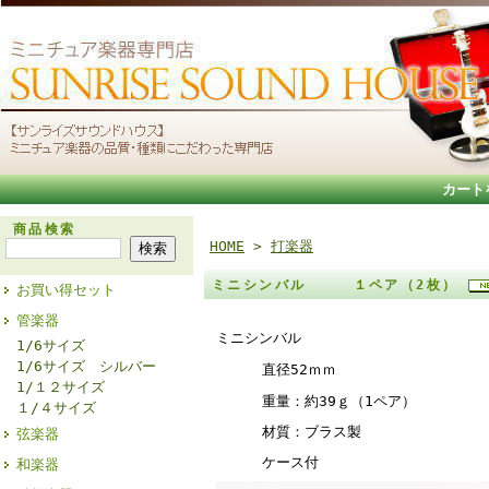
カート
商品検索
HOME
>
打楽器
ミニシンバル １ペア（2枚）
お買い得セット
管楽器
ミニシンバル
1/6サイズ
1/6サイズ シルバー
52
直径
ｍｍ
1/１２サイズ
39
1
重量：約
ｇ（
ペア）
１/４サイズ
材質：ブラス製
弦楽器
ケース付
和楽器