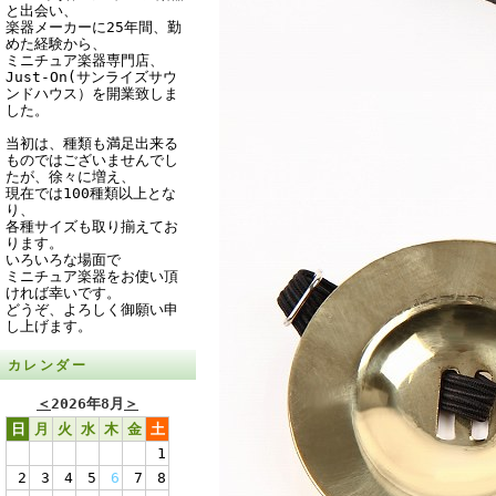
と出会い、
楽器メーカーに25年間、勤
めた経験から、
ミニチュア楽器専門店、
Just-On(サンライズサウ
ンドハウス）を開業致しま
した。
当初は、種類も満足出来る
ものではございませんでし
たが、徐々に増え、
現在では100種類以上とな
り、
各種サイズも取り揃えてお
ります。
いろいろな場面で
ミニチュア楽器をお使い頂
ければ幸いです。
どうぞ、よろしく御願い申
し上げます。
カレンダー
＜
2026年8月
＞
日
月
火
水
木
金
土
1
2
3
4
5
6
7
8