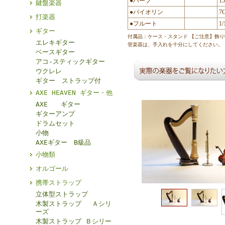
●ハープ
1
鍵盤楽器
●バイオリン
7
打楽器
●フルート
1/
ギター
付属品：ケース・スタンド 【ご注意】飾
エレキギター
管楽器は、手入れを十分にしてください。
ベースギター
アコ-スティックギター
ウクレレ
ギター ストラップ付
AXE HEAVEN ギター・他
AXE ギター
ギターアンプ
ドラムセット
小物
AXEギター B級品
小物類
オルゴール
携帯ストラップ
立体型ストラップ
木製ストラップ Ａシリ
ーズ
木製ストラップ Ｂシリー