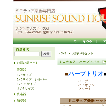
カートをみる
｜
商品検索
HOME
>
お買い得セット
ミニチュア ハープトリオ
お買い得セット
管楽器
■
ハープトリオ
1/6サイズ
1/6サイズ シルバー
ハープ
1/１２サイズ
バイオリン
１/４サイズ
フルート
弦楽器
ミニチュア楽器 セッ
和楽器