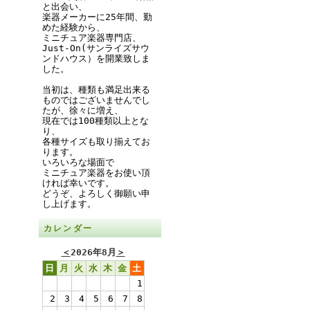
と出会い、
楽器メーカーに25年間、勤
めた経験から、
ミニチュア楽器専門店、
Just-On(サンライズサウ
ンドハウス）を開業致しま
した。
当初は、種類も満足出来る
ものではございませんでし
たが、徐々に増え、
現在では100種類以上とな
り、
各種サイズも取り揃えてお
ります。
いろいろな場面で
ミニチュア楽器をお使い頂
ければ幸いです。
どうぞ、よろしく御願い申
し上げます。
カレンダー
＜
2026年8月
＞
日
月
火
水
木
金
土
1
2
3
4
5
6
7
8