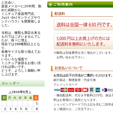
と出会い、
楽器メーカーに25年間、勤
めた経験から、
ミニチュア楽器専門店、
Just-On(サンライズサウ
ンドハウス）を開業致しま
した。
当初は、種類も満足出来る
ものではございませんでし
たが、徐々に増え、
現在では100種類以上とな
り、
各種サイズも取り揃えてお
※離島は別途費用を頂く場合がございます
ります。
お問い合わせ下さい。
いろいろな場面で
ミニチュア楽器をお使い頂
ければ幸いです。
どうぞ、よろしく御願い申
し上げます。
お支払は以下の方法がご選択いただけます
銀行振込・郵便振替・代金引換
カレンダー
クレジットカード
＜
2026年8月
＞
・梱包配送料、代引き手数料(525円)、振込
日
月
火
水
木
金
土
料はお客様のご負担となります。
1
ショッピングカードでの上記を含むご請求
2
3
4
5
6
7
8
をご確認の上、ご注文下さい。