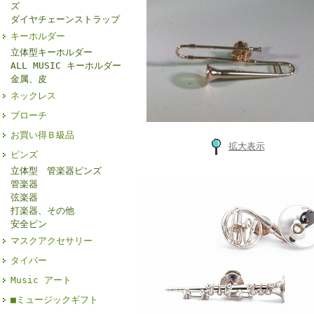
ズ
ダイヤチェーンストラップ
キーホルダー
立体型キーホルダー
ALL MUSIC キーホルダー
金属、皮
ネックレス
ブローチ
お買い得Ｂ級品
拡大表示
ピンズ
立体型 管楽器ピンズ
管楽器
弦楽器
打楽器、その他
安全ピン
マスクアクセサリー
タイバー
Music アート
■ミュージックギフト