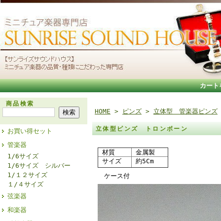
カート
商品検索
HOME
>
ピンズ
>
立体型 管楽器ピンズ
立体型ピンズ トロンボーン
お買い得セット
管楽器
材質
金属製
1/6サイズ
サイズ
約5Cm
1/6サイズ シルバー
1/１２サイズ
ケース付
１/４サイズ
弦楽器
和楽器