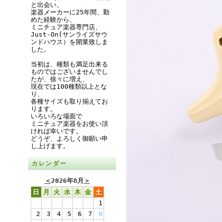
と出会い、
楽器メーカーに25年間、勤
めた経験から、
ミニチュア楽器専門店、
Just-On(サンライズサウ
ンドハウス）を開業致しま
した。
当初は、種類も満足出来る
ものではございませんでし
たが、徐々に増え、
現在では100種類以上とな
り、
各種サイズも取り揃えてお
ります。
いろいろな場面で
ミニチュア楽器をお使い頂
ければ幸いです。
どうぞ、よろしく御願い申
し上げます。
カレンダー
＜
2026年8月
＞
日
月
火
水
木
金
土
1
2
3
4
5
6
7
8