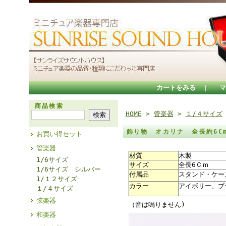
カートをみる
｜
マ
商品検索
HOME
>
管楽器
>
１/４サイズ
飾り物 オカリナ 全長約6C
お買い得セット
管楽器
材質
木製
1/6サイズ
サイズ
全長6Ｃｍ
1/6サイズ シルバー
付属品
スタンド・ケー
1/１２サイズ
カラー
アイボリー、ブ
１/４サイズ
弦楽器
（音は鳴りません)
和楽器