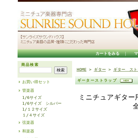
カートをみる
｜
マ
商品検索
HOME
>
ギター
>
ギター スト
ギーターストラップ
お買い得セット
管楽器
ミニチュアギター
1/6サイズ
1/6サイズ シルバー
全長9Cm
1/１２サイズ
16Cm 
１/４サイズ
弦楽器
20Cm 
和楽器