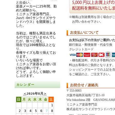
と出会い、
楽器メーカーに25年間、勤
めた経験から、
ミニチュア楽器専門店、
※離島は別途費用を頂く場合が
Just-On(サンライズサウ
ンドハウス）を開業致しま
お問い合わせ下さい。
した。
当初は、種類も満足出来る
ものではございませんでし
お支払は以下の方法がご選択い
たが、徐々に増え、
現在では100種類以上とな
銀行振込・郵便振替・代金引換
り、
クレジットカード
各種サイズも取り揃えてお
ります。
いろいろな場面で
・梱包配送料、代引き手数料(52
ミニチュア楽器をお使い頂
料はお客様のご負担となります
ければ幸いです。
ショッピングカードでの上記を
どうぞ、よろしく御願い申
をご確認の上、ご注文下さい。
し上げます。
カレンダー
〒553-0003
＜
2026年8月
＞
大阪市福島区福島7丁目1-10
日
月
火
水
木
金
土
Wiz fukushima 2階 GRANDSLAM
ミニチュア楽器専門店
1
株式会社サンライズサウンドハウ
2
3
4
5
6
7
8