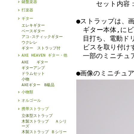
鍵盤楽器
セット内容：紐
打楽器
ギター
●ストラップは、
エレキギター
ギター本体,にビ
ベースギター
アコ-スティックギター
目打ち、電動ドリ
ウクレレ
ビスを取り付けす
ギター ストラップ付
一部のミニチュア
AXE HEAVEN ギター・他
AXE ギター
ギターアンプ
●画像のミニチュ
ドラムセット
小物
AXEギター B級品
小物類
オルゴール
携帯ストラップ
立体型ストラップ
木製ストラップ Ａシリ
ーズ
木製ストラップ Ｂシリー