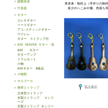
鍵盤楽器
革本来・制作上（手作りの制作
打楽器
多少のへこみや傷、色落ち等
ギター
エレキギター
ベースギター
アコ-スティックギター
ウクレレ
ギター ストラップ付
AXE HEAVEN ギター・他
AXE ギター
ギターアンプ
ドラムセット
小物
AXEギター B級品
小物類
オルゴール
拡大表示
携帯ストラップ
立体型ストラップ
木製ストラップ Ａシリ
ーズ
木製ストラップ Ｂシリー