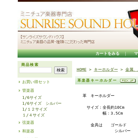
カートをみる
｜
マ
商品検索
HOME
>
キーホルダー
>
金属、
革楽器キーホルダー
お買い得セット
管楽器
革 キーホルダー
1/6サイズ
1/6サイズ シルバー
サイズ：全長約10Cm
1/１２サイズ
幅：3.5Cm
１/４サイズ
弦楽器
金具は ゴールド
シルバー 色があ
和楽器