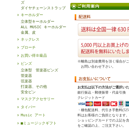
ズ
ダイヤチェーンストラップ
キーホルダー
立体型キーホルダー
ALL MUSIC キーホルダー
金属、皮
ネックレス
ブローチ
お買い得Ｂ級品
※離島は別途費用を頂く場合が
ピンズ
お問い合わせ下さい。
立体型 管楽器ピンズ
管楽器
弦楽器
打楽器、その他
お支払は以下の方法がご選択い
安全ピン
銀行振込・郵便振替・代金引換
クレジットカード
マスクアクセサリー
タイバー
・梱包配送料、代引き手数料(52
Music アート
料はお客様のご負担となります
ショッピングカードでの上記を
■ミュージックギフト
をご確認の上、ご注文下さい。