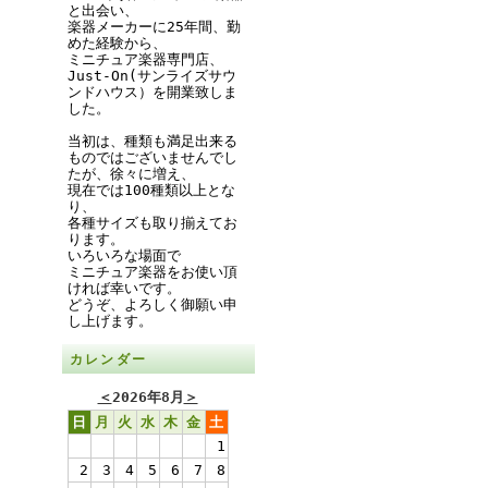
と出会い、
楽器メーカーに25年間、勤
めた経験から、
ミニチュア楽器専門店、
Just-On(サンライズサウ
ンドハウス）を開業致しま
した。
当初は、種類も満足出来る
ものではございませんでし
たが、徐々に増え、
現在では100種類以上とな
り、
各種サイズも取り揃えてお
ります。
いろいろな場面で
ミニチュア楽器をお使い頂
ければ幸いです。
どうぞ、よろしく御願い申
し上げます。
カレンダー
＜
2026年8月
＞
日
月
火
水
木
金
土
1
2
3
4
5
6
7
8