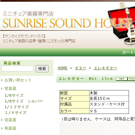
カート
商品検索
HOME
>
ギター
>
エレキギター
エレキギター NGC 15cm
お買い得セット
管楽器
材質
木製
1/6サイズ
サイズ
全長15Ｃｍ
1/6サイズ シルバー
付属品
スタンド・ケース付
1/１２サイズ
カラー
ＶＳ
１/４サイズ
（音は鳴りません、ケースは、同等品と変
弦楽器
和楽器