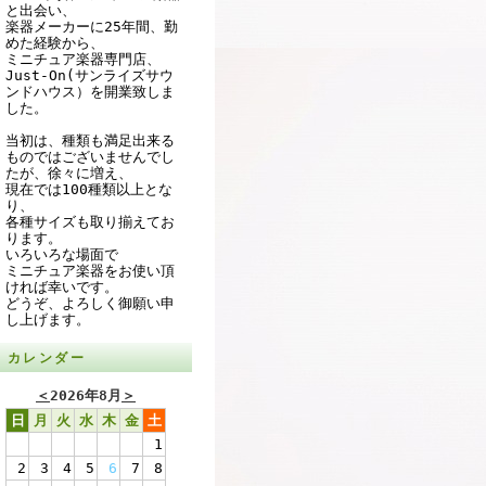
と出会い、
楽器メーカーに25年間、勤
めた経験から、
ミニチュア楽器専門店、
Just-On(サンライズサウ
ンドハウス）を開業致しま
した。
当初は、種類も満足出来る
ものではございませんでし
たが、徐々に増え、
現在では100種類以上とな
り、
各種サイズも取り揃えてお
ります。
いろいろな場面で
ミニチュア楽器をお使い頂
ければ幸いです。
どうぞ、よろしく御願い申
し上げます。
カレンダー
＜
2026年8月
＞
日
月
火
水
木
金
土
1
2
3
4
5
6
7
8